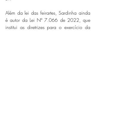
Além da lei das feirartes, Sardinha ainda 
é autor da Lei Nº 7.066 de 2022, que 
institui as diretrizes para o exercício da 
atividade de trabalhador manual no 
Distrito Federal, um grande ganho para a 
categoria e que traz em seu texto a 
garantia da valorização do trabalho 
desses profissionais. “Temos no DF uma 
cultura muito diversificada e mais 
produtiva do que imaginamos. A 
população local é composta de gente de 
várias regiões do país e isso fez com que 
Brasília se transformasse numa localidade 
multicultural”, finaliza Sardinha.